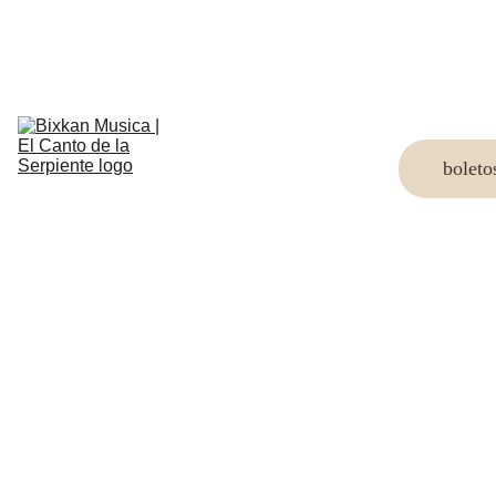
artistas
Festival 
2025
boleto
Senderos 
Vol.1
Nosotros