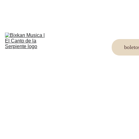
artistas
Festival 
2025
boleto
Senderos 
Vol.1
Nosotros